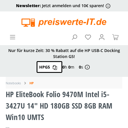
Newsletter:
Jetzt anmelden und 10€ sparen!
alt springen
Ware
Nur für kurze Zeit: 30 % Rabatt auf die HP USB-C Docking
Station G5!
HPG5
0
h
0
m
0
s
Notebooks
HP
HP EliteBook Folio 9470M Intel i5-
3427U 14" HD 180GB SSD 8GB RAM
Win10 UMTS