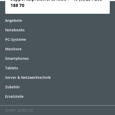
support@preiswerte-it.de
+49 (0) 251 203
|
188 70
KATEGORIEN
Angebote
Notebooks
PC-Systeme
Monitore
Smartphones
Tablets
Server & Netzwerktechnik
Zubehör
Ersatzteile
SHOP SERVICE