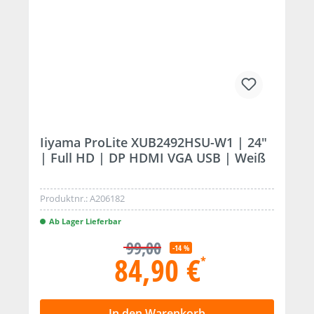
Iiyama ProLite XUB2492HSU-W1 | 24"
| Full HD | DP HDMI VGA USB | Weiß
Produktnr.:
A206182
Ab Lager Lieferbar
99,00
-14 %
84,90 €
*
In den Warenkorb