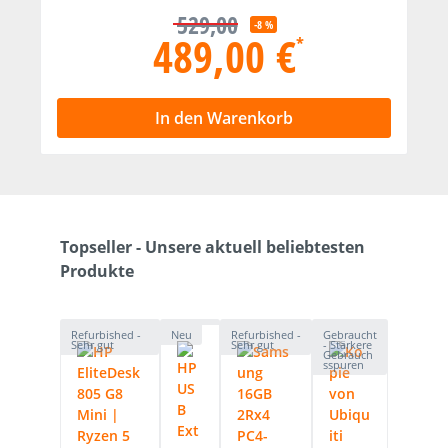
529,00
-8 %
489,00 €
*
In den Warenkorb
Produktgalerie überspringen
Topseller - Unsere aktuell beliebtesten
Produkte
Refurbished -
Neu
Refurbished -
Gebraucht
Sehr gut
Sehr gut
- Stärkere
Gebrauch
sspuren