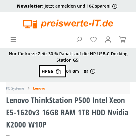
Newsletter:
Jetzt anmelden und 10€ sparen!
alt springen
Ware
Nur für kurze Zeit: 30 % Rabatt auf die HP USB-C Docking
Station G5!
HPG5
0
h
0
m
0
s
PC-Systeme
Lenovo
Lenovo ThinkStation P500 Intel Xeon
E5-1620v3 16GB RAM 1TB HDD Nvidia
K2000 W10P