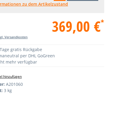
ormationen zu dem Artikelzustand
369,00 €
*
zgl. Versandkosten
Tage gratis Rückgabe
maneutral per DHL GoGreen
ht mehr verfügbar
l hinzufügen
er:
A201060
t:
3 kg