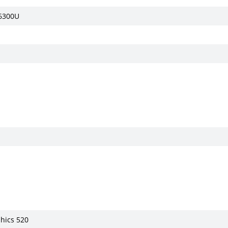
-6300U
M
phics 520