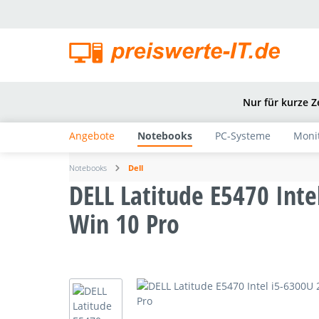
springen
Zur Hauptnavigation springen
Nur für kurze Z
Angebote
Notebooks
PC-Systeme
Moni
Notebooks
Dell
DELL Latitude E5470 Int
Win 10 Pro
Bildergalerie überspringen