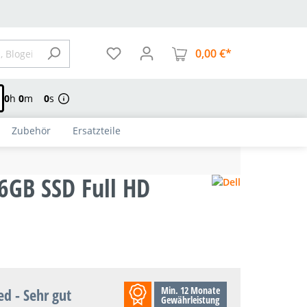
0,00 €*
Warenkorb enthä
0
h
0
m
0
s
Zubehör
Ersatzteile
6GB SSD Full HD
Min. 12 Monate
ed - Sehr gut
Gewährleistung