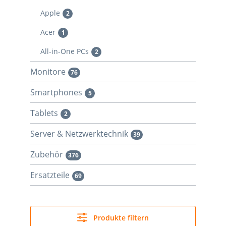
Apple
2
Acer
1
All-in-One PCs
2
Monitore
76
Smartphones
5
Tablets
2
Server & Netzwerktechnik
39
Zubehör
376
Ersatzteile
69
Produkte filtern