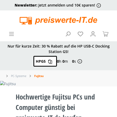
Newsletter:
Jetzt anmelden und 10€ sparen!
alt springen
Ware
Nur für kurze Zeit: 30 % Rabatt auf die HP USB-C Docking
Station G5!
HPG5
0
h
0
m
0
s
PC-Systeme
Fujitsu
Hochwertige Fujitsu PCs und
Computer günstig bei