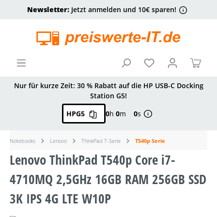
Newsletter:
Jetzt anmelden und 10€ sparen!
alt springen
Ware
Nur für kurze Zeit: 30 % Rabatt auf die HP USB-C Docking
Station G5!
HPG5
0
h
0
m
0
s
Notebooks
Lenovo
ThinkPad T-Serie
T540p Serie
Lenovo ThinkPad T540p Core i7-
4710MQ 2,5GHz 16GB RAM 256GB SSD
3K IPS 4G LTE W10P