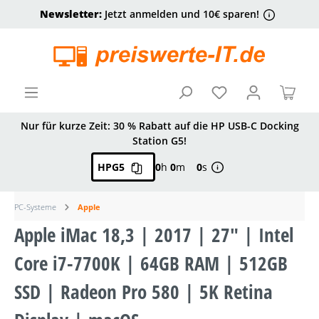
Newsletter:
Jetzt anmelden und 10€ sparen!
alt springen
Ware
Nur für kurze Zeit: 30 % Rabatt auf die HP USB-C Docking
Station G5!
HPG5
0
h
0
m
0
s
PC-Systeme
Apple
Apple iMac 18,3 | 2017 | 27" | Intel
Core i7-7700K | 64GB RAM | 512GB
SSD | Radeon Pro 580 | 5K Retina