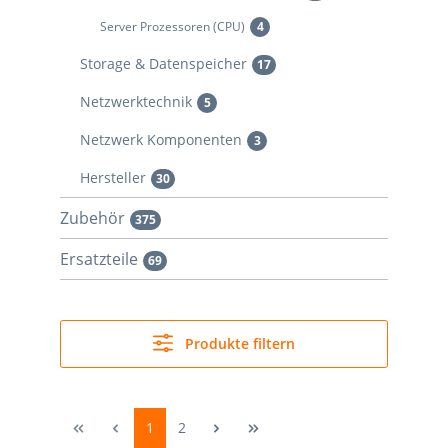
Server Prozessoren (CPU)
4
Storage & Datenspeicher
17
Netzwerktechnik
5
Netzwerk Komponenten
3
Hersteller
30
Zubehör
375
Ersatzteile
69
Produkte filtern
1
2