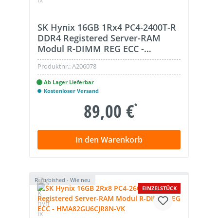
SK Hynix 16GB 1Rx4 PC4-2400T-R
DDR4 Registered Server-RAM
Modul R-DIMM REG ECC -
HMA82GR7MFR4N-UH
Produktnr.:
A206078
Ab Lager Lieferbar
Kostenloser Versand
89,00 €
*
In den Warenkorb
Refurbished - Wie neu
EINZELSTÜCK