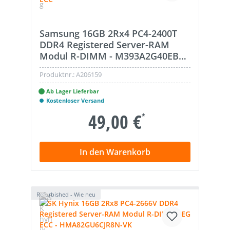
Samsung 16GB 2Rx4 PC4-2400T
DDR4 Registered Server-RAM
Modul R-DIMM - M393A2G40EB1-
CRC4Q
Produktnr.:
A206159
Ab Lager Lieferbar
Kostenloser Versand
49,00 €
*
In den Warenkorb
Refurbished - Wie neu