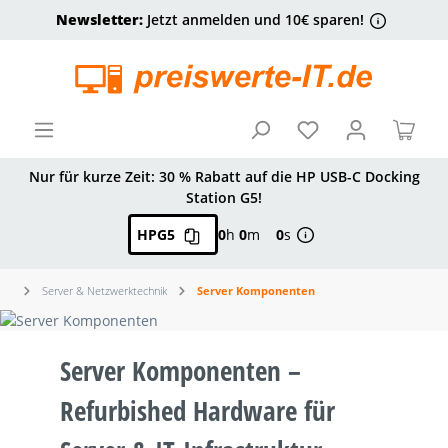
Newsletter:
Jetzt anmelden und 10€ sparen!
alt springen
Ware
Nur für kurze Zeit: 30 % Rabatt auf die HP USB-C Docking
Station G5!
HPG5
0
h
0
m
0
s
Server & Netzwerktechnik
Server Komponenten
Server Komponenten –
Refurbished Hardware für