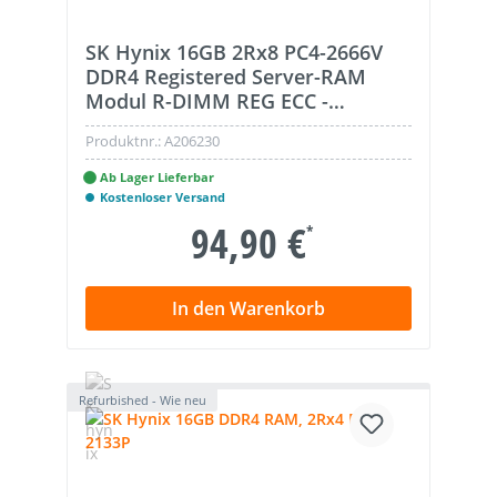
SK Hynix 16GB 2Rx8 PC4-2666V
DDR4 Registered Server-RAM
Modul R-DIMM REG ECC -
HMA82GU6CJR8N-VK
Produktnr.:
A206230
Ab Lager Lieferbar
Kostenloser Versand
94,90 €
*
In den Warenkorb
Refurbished - Wie neu