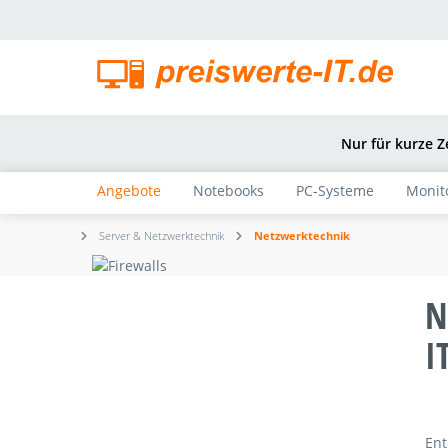
springen
Zur Hauptnavigation springen
Nur für kurze Z
Angebote
Notebooks
PC-Systeme
Monit
Server & Netzwerktechnik
Netzwerktechnik
N
I
Ent