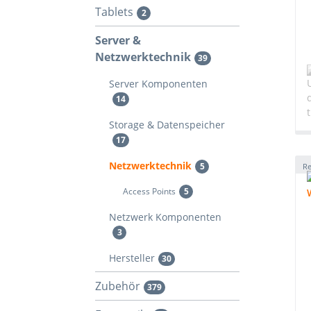
Tablets
2
Server &
Netzwerktechnik
39
Server Komponenten
14
Storage & Datenspeicher
17
Netzwerktechnik
5
Re
Access Points
5
Netzwerk Komponenten
3
Hersteller
30
Zubehör
379