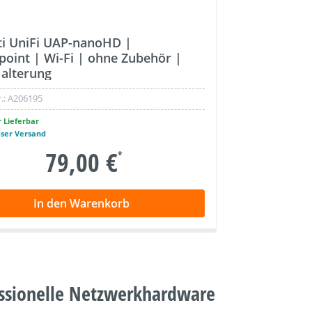
ti UniFi UAP-nanoHD |
point | Wi-Fi | ohne Zubehör |
alterung
.:
A206195
 Lieferbar
oser Versand
79,00 €
*
In den Warenkorb
essionelle Netzwerkhardware