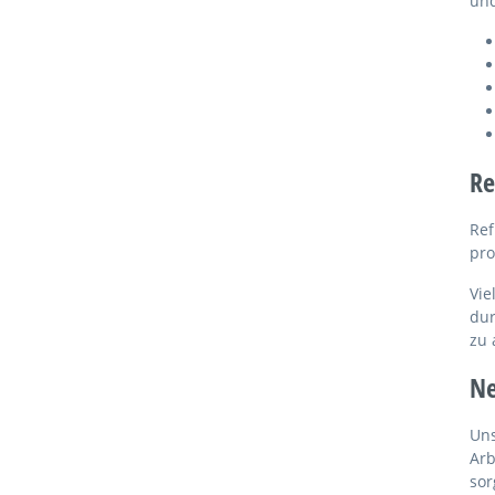
und
Re
Ref
pro
Vie
dur
zu 
Ne
Uns
Arb
sor