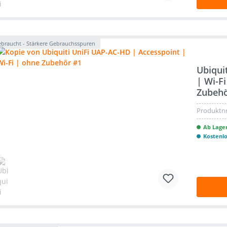
braucht - Stärkere Gebrauchsspuren
Ubiqui
| Wi-F
Zubeh
Produktnr
Ab Lager
Kostenl