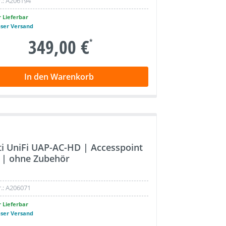
.:
A206194
 Lieferbar
oser Versand
349,00 €
*
In den Warenkorb
ti UniFi UAP-AC-HD | Accesspoint
i | ohne Zubehör
.:
A206071
 Lieferbar
oser Versand