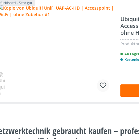
furbished - Sehr gut
Ubiqui
Access
ohne H
Produktnr
Ab Lager
Kostenl
etzwerktechnik gebraucht kaufen – prof