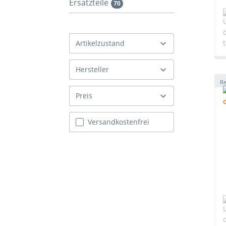
Ersatzteile
70
Artikelzustand
Hersteller
Re
Preis
Filter hinzufügen: Versandkostenfrei
Versandkostenfrei