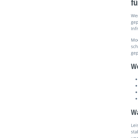
fü
Wen
gep
Inf
Mod
sch
gep
We
Wa
Lei
sta