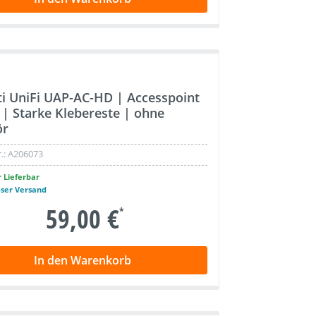
ti UniFi UAP-AC-HD | Accesspoint
i | Starke Klebereste | ohne
ör
.:
A206073
 Lieferbar
oser Versand
59,00 €
*
In den Warenkorb