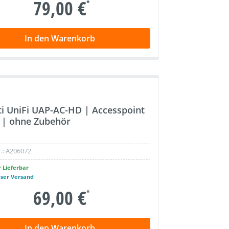
79,00 €
*
In den Warenkorb
ti UniFi UAP-AC-HD | Accesspoint
i | ohne Zubehör
.:
A206072
 Lieferbar
oser Versand
69,00 €
*
In den Warenkorb