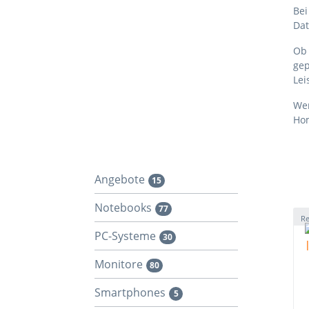
Bei
Dat
Ob 
gep
Lei
Wen
Hom
Angebote
15
Notebooks
77
Re
PC-Systeme
30
Monitore
80
Smartphones
5