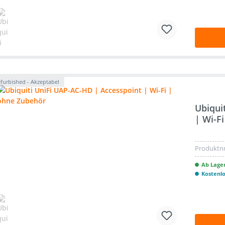
furbished - Akzeptabel
Ubiqui
| Wi-F
Produktnr
Ab Lager
Kostenl