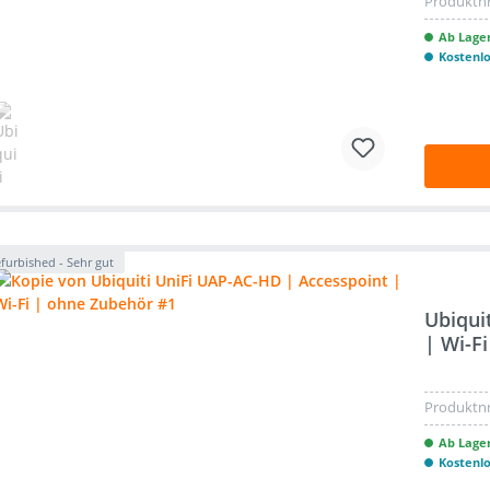
Produktnr
Ab Lager
Kostenl
furbished - Sehr gut
Ubiqui
| Wi-F
Produktnr
Ab Lager
Kostenl