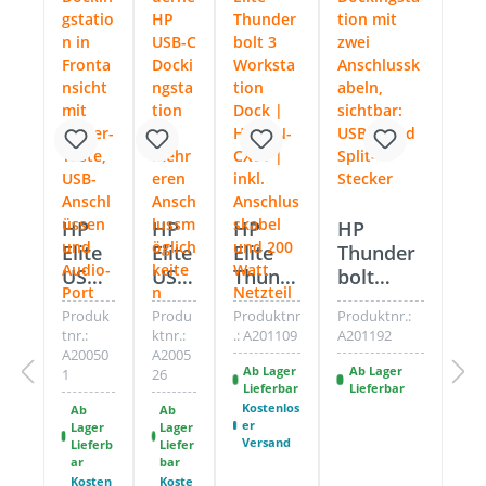
HP
HP
HP
HP
Elite
Elite
Elite
Thunder
USB-
USB-
Thund
bolt
C G4
C
erbolt
Dock
Produk
Produ
Produktnr
Produktnr.:
Docki
Doc
3 Dock
230W G2
tnr.:
ktnr.:
.:
A201109
A201192
ng
k
|
- Split
A20050
A2005
Stati
Doc
HSTNN
Cable -
Ab Lager
Ab Lager
1
26
Lieferbar
Lieferbar
on |
king
-CX01
Dockings
Kostenlos
Ab
Ab
ohne
stati
| ohne
tation
er
Lager
Lager
Zube
on
Anschl
ohne
Versand
Lieferb
Liefer
ar
bar
hör
G2
usskab
Netzteil -
Kosten
Koste