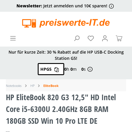
Newsletter:
Jetzt anmelden und 10€ sparen!
alt springen
Ware
Nur für kurze Zeit: 30 % Rabatt auf die HP USB-C Docking
Station G5!
HPG5
0
h
0
m
0
s
Notebooks
HP
EliteBook
HP EliteBook 820 G3 12,5" HD Intel
Core i5-6300U 2.40GHz 8GB RAM
180GB SSD Win 10 Pro LTE DE