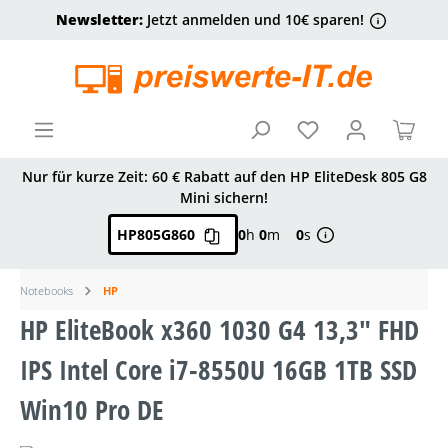
Newsletter:
Jetzt anmelden und 10€ sparen!
alt springen
Ware
Nur für kurze Zeit: 60 € Rabatt auf den HP EliteDesk 805 G8
Mini sichern!
HP805G860
0
h
0
m
0
s
Notebooks
HP
HP EliteBook x360 1030 G4 13,3" FHD
IPS Intel Core i7-8550U 16GB 1TB SSD
Win10 Pro DE