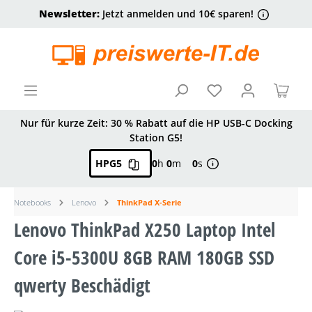
Newsletter:
Jetzt anmelden und 10€ sparen!
alt springen
Ware
Nur für kurze Zeit: 30 % Rabatt auf die HP USB-C Docking
Station G5!
HPG5
0
h
0
m
0
s
Notebooks
Lenovo
ThinkPad X-Serie
Lenovo ThinkPad X250 Laptop Intel
Core i5-5300U 8GB RAM 180GB SSD
qwerty Beschädigt