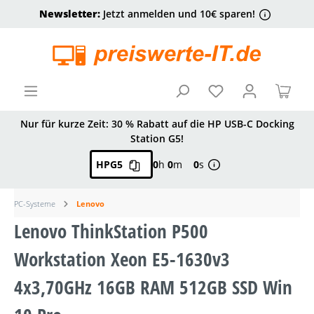
Newsletter:
Jetzt anmelden und 10€ sparen!
alt springen
Ware
Nur für kurze Zeit: 30 % Rabatt auf die HP USB-C Docking
Station G5!
HPG5
0
h
0
m
0
s
PC-Systeme
Lenovo
Lenovo ThinkStation P500
Workstation Xeon E5-1630v3
4x3,70GHz 16GB RAM 512GB SSD Win