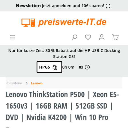
Newsletter:
Jetzt anmelden und 10€ sparen!
alt springen
Ware
Nur für kurze Zeit: 30 % Rabatt auf die HP USB-C Docking
Station G5!
HPG5
0
h
0
m
0
s
PC-Systeme
Lenovo
Lenovo ThinkStation P500 | Xeon E5-
1650v3 | 16GB RAM | 512GB SSD |
DVD | Nvidia K4200 | Win 10 Pro