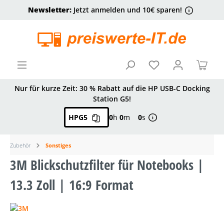
Newsletter:
Jetzt anmelden und 10€ sparen!
alt springen
Ware
Nur für kurze Zeit: 30 % Rabatt auf die HP USB-C Docking
Station G5!
HPG5
0
h
0
m
0
s
Zubehör
Sonstiges
3M Blickschutzfilter für Notebooks |
13.3 Zoll | 16:9 Format