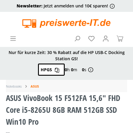
Newsletter:
Jetzt anmelden und 10€ sparen!
alt springen
Ware
Nur für kurze Zeit: 30 % Rabatt auf die HP USB-C Docking
Station G5!
HPG5
0
h
0
m
0
s
Notebooks
ASUS
ASUS VivoBook 15 F512FA 15,6" FHD
Core i5-8265U 8GB RAM 512GB SSD
Win10 Pro