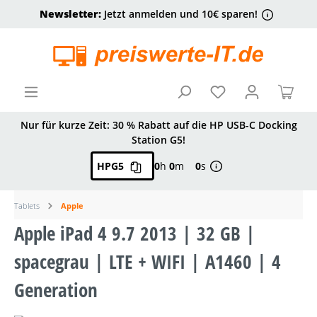
Newsletter:
Jetzt anmelden und 10€ sparen!
alt springen
Ware
Nur für kurze Zeit: 30 % Rabatt auf die HP USB-C Docking
Station G5!
HPG5
0
h
0
m
0
s
Tablets
Apple
Apple iPad 4 9.7 2013 | 32 GB |
spacegrau | LTE + WIFI | A1460 | 4
Generation