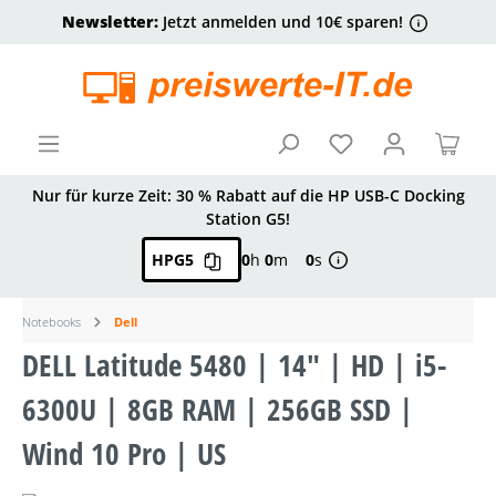
Newsletter:
Jetzt anmelden und 10€ sparen!
alt springen
Ware
Nur für kurze Zeit: 30 % Rabatt auf die HP USB-C Docking
Station G5!
HPG5
0
h
0
m
0
s
Notebooks
Dell
DELL Latitude 5480 | 14" | HD | i5-
6300U | 8GB RAM | 256GB SSD |
Wind 10 Pro | US