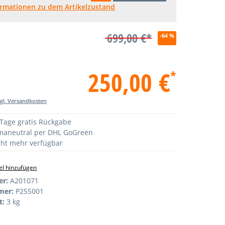
ormationen zu dem Artikelzustand
699,00 €*
-64 %
250,00 €
*
zgl. Versandkosten
Tage gratis Rückgabe
maneutral per DHL GoGreen
ht mehr verfügbar
l hinzufügen
er:
A201071
mer:
P25S001
t:
3 kg