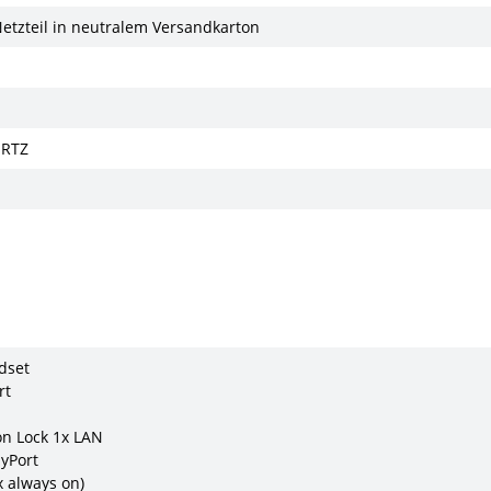
Netzteil in neutralem Versandkarton
ERTZ
dset
rt
on Lock 1x LAN
ayPort
x always on)