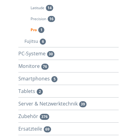
Latitude
14
Precision
16
Pro
1
Fujitsu
6
PC-Systeme
30
Monitore
76
Smartphones
5
Tablets
2
Server & Netzwerktechnik
39
Zubehör
376
Ersatzteile
69