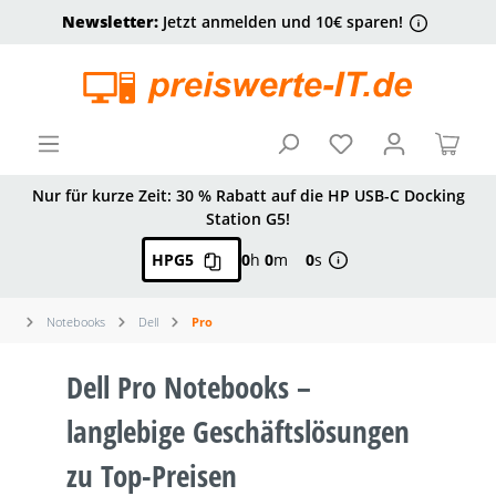
Newsletter:
Jetzt anmelden und 10€ sparen!
alt springen
Ware
Nur für kurze Zeit: 30 % Rabatt auf die HP USB-C Docking
Station G5!
HPG5
0
h
0
m
0
s
Notebooks
Dell
Pro
Dell Pro Notebooks –
langlebige Geschäftslösungen
zu Top-Preisen