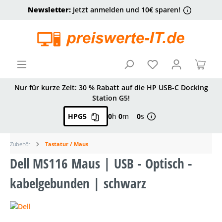
Newsletter:
Jetzt anmelden und 10€ sparen!
alt springen
Ware
Nur für kurze Zeit: 30 % Rabatt auf die HP USB-C Docking
Station G5!
HPG5
0
h
0
m
0
s
Zubehör
Tastatur / Maus
Dell MS116 Maus | USB - Optisch -
kabelgebunden | schwarz