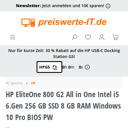
Newsletter:
Jetzt anmelden und 10€ sparen!
alt springen
Ware
Nur für kurze Zeit: 30 % Rabatt auf die HP USB-C Docking
Station G5!
HPG5
0
h
0
m
0
s
PC-Systeme
HP
HP EliteOne 800 G2 All in One Intel i5
6.Gen 256 GB SSD 8 GB RAM Windows
10 Pro BIOS PW