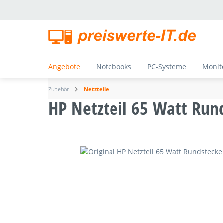
springen
Zur Hauptnavigation springen
Angebote
Notebooks
PC-Systeme
Monit
Zubehör
Netzteile
HP Netzteil 65 Watt Run
Bildergalerie überspringen