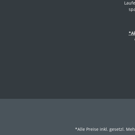
Laufe
sp
*A
*Alle Preise inkl. gesetzl. Me