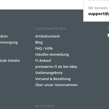
Wir beraten 
support@p
INFORMATIONEN
räten
Artikelzustand
eentsorgung
Blog
FAQ / Hilfe
Händler-Anmeldung
itale Inhalte
IT-Ankauf
preiswerte-IT.de bei eBay
Stellenangebote
Versand & Bezahlung
Über unser Unternehmen
AKTIONEN