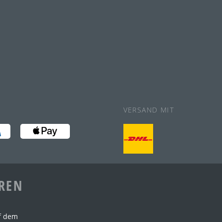
VERSAND MIT
AREN
f dem