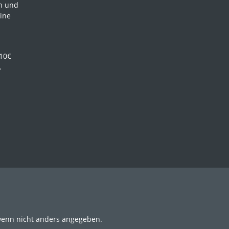
en und
ine
 10€
.
enn nicht anders angegeben.