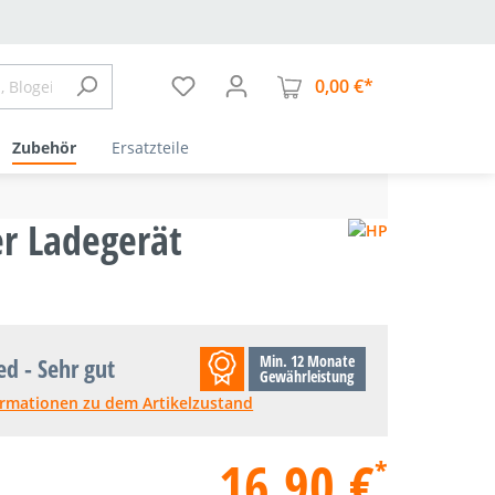
0,00 €*
Warenkorb enthä
Zubehör
Ersatzteile
r Ladegerät
Min. 12 Monate
ed - Sehr gut
Gewährleistung
ormationen zu dem Artikelzustand
16,90 €
*