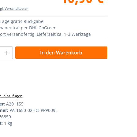
zgl. Versandkosten
Tage gratis Rückgabe
maneutral per DHL GoGreen
ort versandfertig, Lieferzeit ca. 1-3 Werktage
nzahl: Gib den gewünschten Wert ein od
In den Warenkorb
l hinzufügen
er:
A201155
mer:
PA-1650-02HC; PPP009L
76859
t:
1 kg