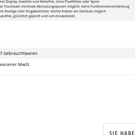
it Display: kratzfrei und fehlerfrei, ohne Pixelfehler oder Spots
der Touchpad: minimale Abnutzungsspuren möglich, keine Funktionseinschränkung
ne Anzeige oder Eingabeeinheit: leichte Kratzer am Gehäuse möglich
ndfrei, gründlich geprüft und voll einsatzbereit
uf Gebrauchtwaren
ewiesener MwSt.
SIE HAB