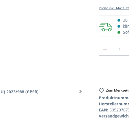
Preise inkl. MwSt. z
30 
kli
Sof
Produkt A
Zum Merkzette
U) 2023/988 (GPSR)
Produktnumm
Herstellernum
EAN:
50529767
Versandgewich