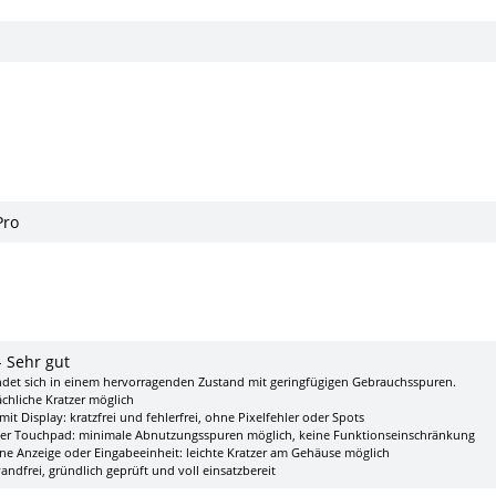
Pro
- Sehr gut
ndet sich in einem hervorragenden Zustand mit geringfügigen Gebrauchsspuren.
ächliche Kratzer möglich
it Display: kratzfrei und fehlerfrei, ohne Pixelfehler oder Spots
der Touchpad: minimale Abnutzungsspuren möglich, keine Funktionseinschränkung
ne Anzeige oder Eingabeeinheit: leichte Kratzer am Gehäuse möglich
ndfrei, gründlich geprüft und voll einsatzbereit