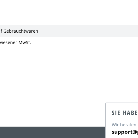
uf Gebrauchtwaren
ewiesener MwSt.
SIE HAB
Wir beraten 
support@p