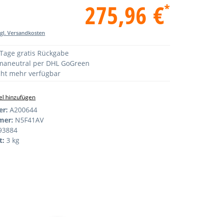
275,96 €
*
zgl. Versandkosten
Tage gratis Rückgabe
maneutral per DHL GoGreen
ht mehr verfügbar
l hinzufügen
er:
A200644
mer:
N5F41AV
93884
t:
3 kg