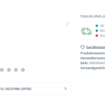
Preise inkl. MwSt. z
30 
kli
Nic
Zum Merkzette
Produktnumm
Herstellernum
EAN:
08898946
Versandgewich
U) 2023/988 (GPSR)