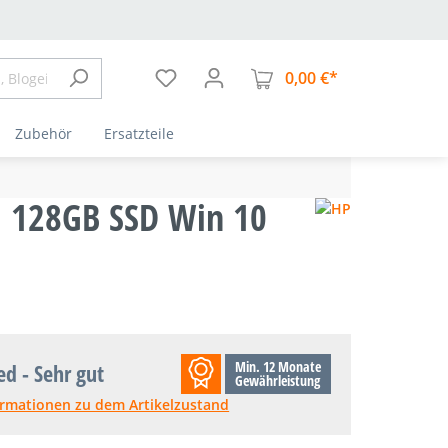
0,00 €*
Warenkorb enthä
Zubehör
Ersatzteile
M 128GB SSD Win 10
Min. 12 Monate
ed - Sehr gut
Gewährleistung
ormationen zu dem Artikelzustand