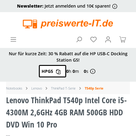
Newsletter:
Jetzt anmelden und 10€ sparen!
alt springen
Ware
Nur für kurze Zeit: 30 % Rabatt auf die HP USB-C Docking
Station G5!
HPG5
0
h
0
m
0
s
Notebooks
Lenovo
ThinkPad T-Serie
T540p Serie
Lenovo ThinkPad T540p Intel Core i5-
4300M 2,6GHz 4GB RAM 500GB HDD
DVD Win 10 Pro