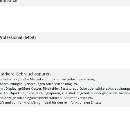
aufüstbar
ofessional (64bit)
Stärkere Gebrauchsspuren
 deutliche optische Mängel auf, funktioniert jedoch zuverlässig.
, Abschürfungen, Verfärbungen oder Brüche möglich
mit Display: größere Kratzer, Pixelfehler, Tastaturabdrücke oder stärkere Ausleuchtung
der Touchpad: deutliche Nutzungsspuren, z. B. stark abgenutzte oder glänzende Tasten
ne Anzeige oder Eingabeeinheit: starker äußerlicher Verschleiß
ft und voll funktionsfähig – ideal für den rein funktionalen Einsatz