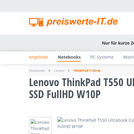
springen
Zur Hauptnavigation springen
Nur für kurze Z
Angebote
Notebooks
PC-Systeme
Moni
Notebooks
Lenovo
ThinkPad T-Serie
Lenovo ThinkPad T550 U
SSD FullHD W10P
Bildergalerie überspringen