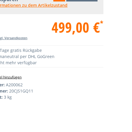
ormationen zu dem Artikelzustand
499,00 €
*
zgl. Versandkosten
Tage gratis Rückgabe
maneutral per DHL GoGreen
ht mehr verfügbar
l hinzufügen
er:
A200062
mer:
20CJS1GQ11
t:
3 kg