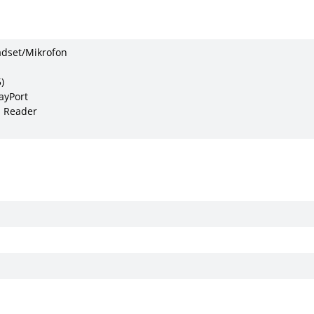
adset/Mikrofon
)
ayPort
d Reader