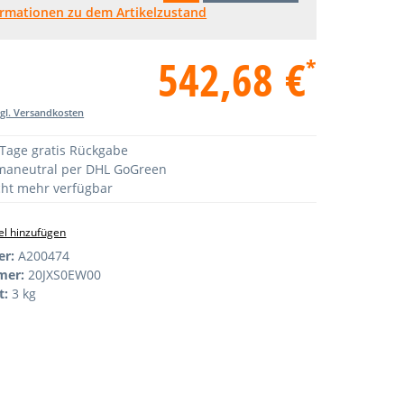
ormationen zu dem Artikelzustand
542,68 €
*
zgl. Versandkosten
Tage gratis Rückgabe
maneutral per DHL GoGreen
ht mehr verfügbar
l hinzufügen
er:
A200474
mer:
20JXS0EW00
t:
3 kg