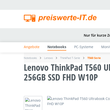
springen
Zur Hauptnavigation springen
Nur für kurze Z
Angebote
Notebooks
PC-Systeme
Moni
Notebooks
Lenovo
ThinkPad T-Serie
T560 Serie
Lenovo ThinkPad T560 U
256GB SSD FHD W10P
Bildergalerie überspringen