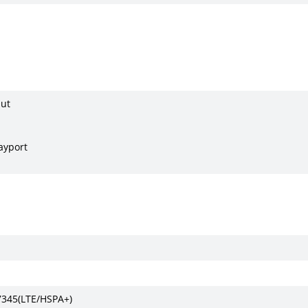
Out
ayport
M7345(LTE/HSPA+)