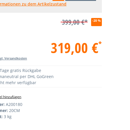
ormationen zu dem Artikelzustand
399,00 €*
-20 %
319,00 €
*
zgl. Versandkosten
Tage gratis Rückgabe
maneutral per DHL GoGreen
ht mehr verfügbar
l hinzufügen
er:
A200180
mer:
20CM
t:
3 kg