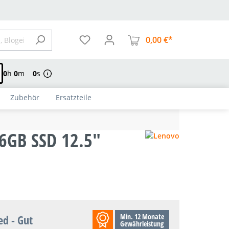
0,00 €*
Warenkorb enthä
0
h
0
m
0
s
Zubehör
Ersatzteile
6GB SSD 12.5"
Min. 12 Monate
ed - Gut
Gewährleistung