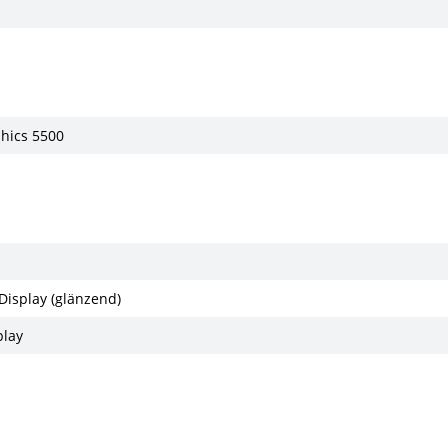
phics 5500
Display (glänzend)
play