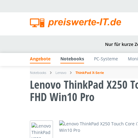
springen
Zur Hauptnavigation springen
Nur für kurze Z
Angebote
Notebooks
PC-Systeme
Moni
Notebooks
Lenovo
ThinkPad X-Serie
Lenovo ThinkPad X250 T
FHD Win10 Pro
Bildergalerie überspringen