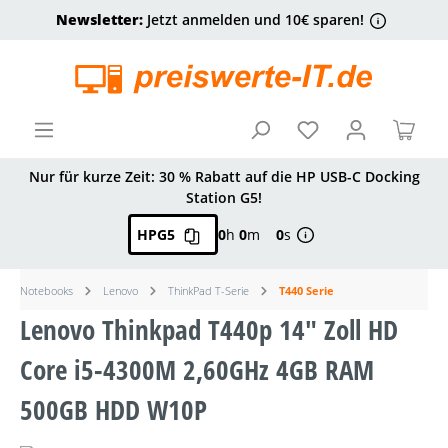
Newsletter:
Jetzt anmelden und 10€ sparen!
alt springen
Ware
Nur für kurze Zeit: 30 % Rabatt auf die HP USB-C Docking
Station G5!
HPG5
0
h
0
m
0
s
Notebooks
Lenovo
ThinkPad T-Serie
T440 Serie
Lenovo Thinkpad T440p 14" Zoll HD
Core i5-4300M 2,60GHz 4GB RAM
500GB HDD W10P