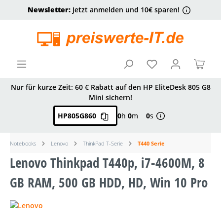
Newsletter:
Jetzt anmelden und 10€ sparen!
alt springen
Ware
Nur für kurze Zeit: 60 € Rabatt auf den HP EliteDesk 805 G8
Mini sichern!
HP805G860
0
h
0
m
0
s
Notebooks
Lenovo
ThinkPad T-Serie
T440 Serie
Lenovo Thinkpad T440p, i7-4600M, 8
GB RAM, 500 GB HDD, HD, Win 10 Pro