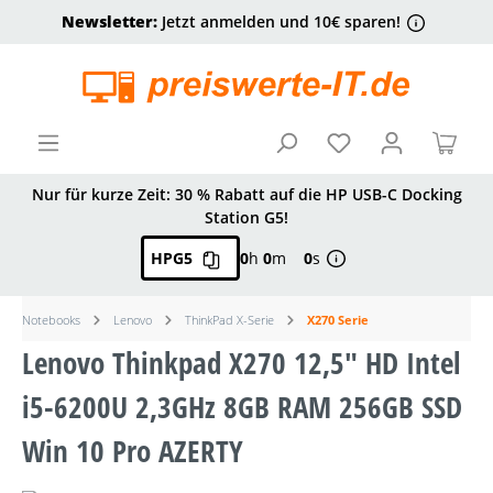
Newsletter:
Jetzt anmelden und 10€ sparen!
alt springen
Ware
Nur für kurze Zeit: 30 % Rabatt auf die HP USB-C Docking
Station G5!
HPG5
0
h
0
m
0
s
Notebooks
Lenovo
ThinkPad X-Serie
X270 Serie
Lenovo Thinkpad X270 12,5" HD Intel
i5-6200U 2,3GHz 8GB RAM 256GB SSD
Win 10 Pro AZERTY