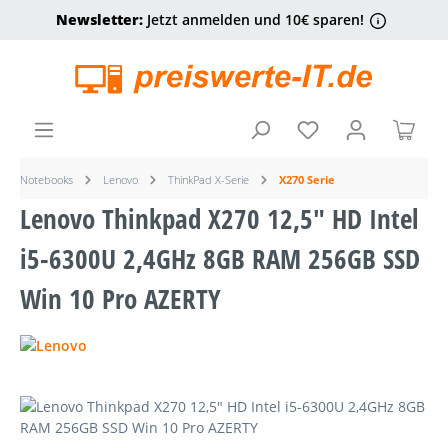
Newsletter:
Jetzt anmelden und 10€ sparen!
alt springen
Ware
Notebooks
Lenovo
ThinkPad X-Serie
X270 Serie
Lenovo Thinkpad X270 12,5" HD Intel
i5-6300U 2,4GHz 8GB RAM 256GB SSD
Win 10 Pro AZERTY
Bildergalerie überspringen