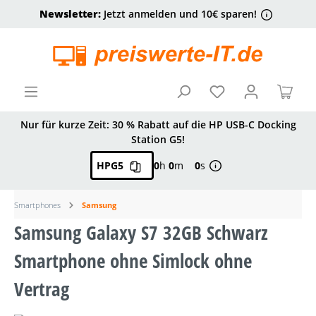
Newsletter:
Jetzt anmelden und 10€ sparen!
alt springen
Ware
Nur für kurze Zeit: 30 % Rabatt auf die HP USB-C Docking
Station G5!
HPG5
0
h
0
m
0
s
Smartphones
Samsung
Samsung Galaxy S7 32GB Schwarz
Smartphone ohne Simlock ohne
Vertrag