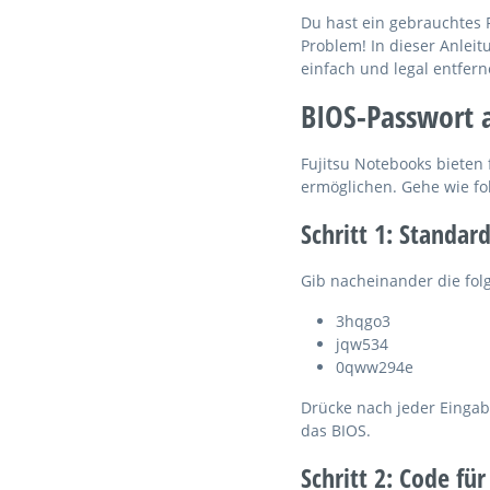
Du hast ein gebrauchtes 
Problem! In dieser Anleit
einfach und legal entfern
BIOS-Passwort a
Fujitsu Notebooks bieten
ermöglichen. Gehe wie fol
Schritt 1: Standar
Gib nacheinander die fol
3hqgo3
jqw534
0qww294e
Drücke nach jeder Eingabe
das BIOS.
Schritt 2: Code f