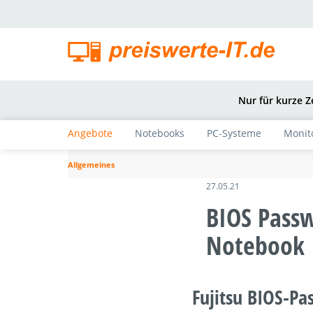
springen
Zur Hauptnavigation springen
Nur für kurze Z
Angebote
Notebooks
PC-Systeme
Monit
Allgemeines
27.05.21
BIOS Passw
Notebook
Fujitsu BIOS-Pa