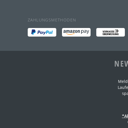
ZAHLUNGSMETHODEN
NEW
Meld
Laufe
sp
*A