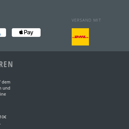
VERSAND MIT
AREN
f dem
en und
ine
 10€
.