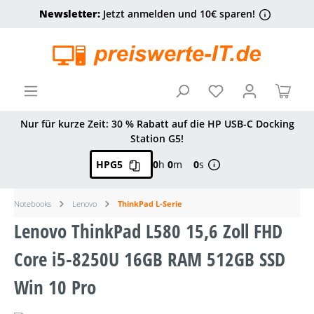
Newsletter:
Jetzt anmelden und 10€ sparen!
alt springen
Ware
Nur für kurze Zeit: 30 % Rabatt auf die HP USB-C Docking
Station G5!
HPG5
0
h
0
m
0
s
Notebooks
Lenovo
ThinkPad L-Serie
Lenovo ThinkPad L580 15,6 Zoll FHD
Core i5-8250U 16GB RAM 512GB SSD
Win 10 Pro