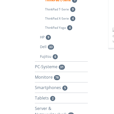
ThinkPad L-Serie
1
ThinkPad T-Serie
9
ThinkPad X-Serie
4
ThinkPad Yoga
4
HP
9
Dell
33
Fujitsu
6
PC-Systeme
31
Monitore
78
Smartphones
5
Tablets
2
Server &