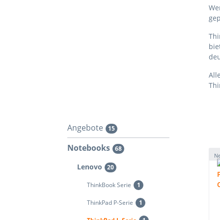
Wen
gep
Thi
bie
deu
All
Thi
Angebote
15
Notebooks
68
N
Lenovo
20
ThinkBook Serie
1
ThinkPad P-Serie
1