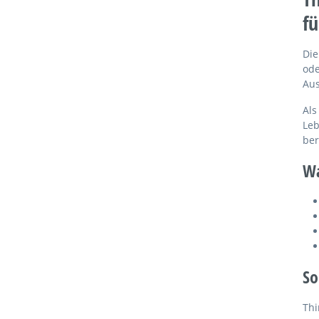
fü
Die
ode
Aus
Als
Leb
ber
Wa
So
Thi