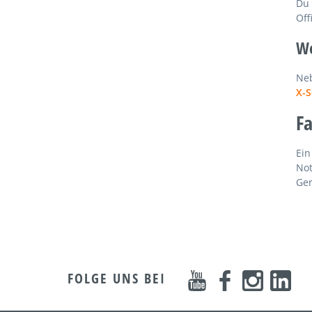
Du 
Off
We
Neb
X-S
Fa
Ein
Not
Ger
FOLGE UNS BEI