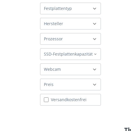
Festplattentyp
Hersteller
Prozessor
SSD-Festplattenkapazität
Webcam
Preis
Filter hinzufügen: Versandkostenfrei
Versandkostenfrei
Th