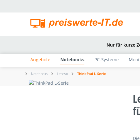
springen
Zur Hauptnavigation springen
Nur für kurze Z
Angebote
Notebooks
PC-Systeme
Moni
Notebooks
Lenovo
ThinkPad L-Serie
L
f
Die