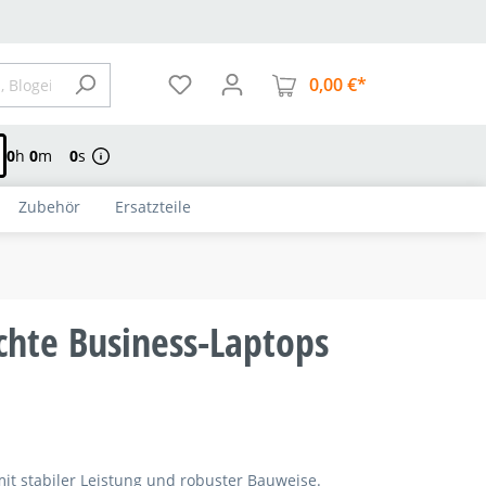
0,00 €*
Warenkorb enthä
0
h
0
m
0
s
Zubehör
Ersatzteile
chte Business-Laptops
mit stabiler Leistung und robuster Bauweise.