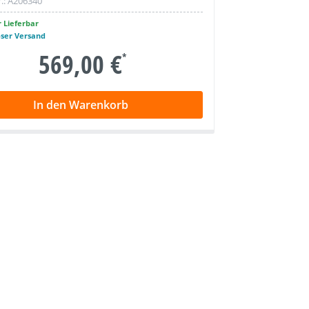
.:
A206340
 Lieferbar
oser Versand
569,00 €
*
In den Warenkorb