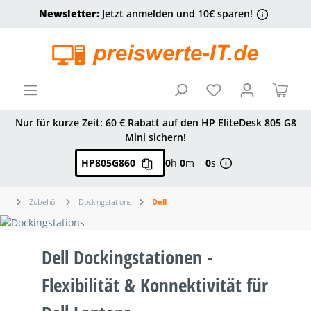
Newsletter:
Jetzt anmelden und 10€ sparen!
alt springen
Ware
Nur für kurze Zeit: 60 € Rabatt auf den HP EliteDesk 805 G8
Mini sichern!
HP805G860
0
h
0
m
0
s
Zubehör
Dockingstations
Dell
Dell Dockingstationen -
Flexibilität & Konnektivität für