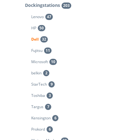
Dockingstations
203
Lenovo
47
HP
50
Dell
32
Fujitsu
11
Microsoft
10
belkin
2
StarTech
9
Toshiba
3
Targus
7
Kensington
6
Prokord
6