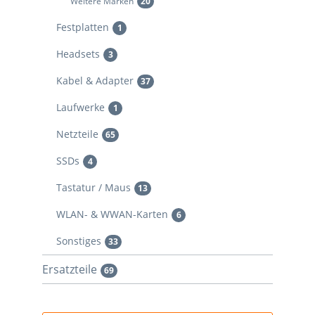
Weitere Marken
20
Festplatten
1
Headsets
3
Kabel & Adapter
37
Laufwerke
1
Netzteile
65
SSDs
4
Tastatur / Maus
13
WLAN- & WWAN-Karten
6
Sonstiges
33
Ersatzteile
69