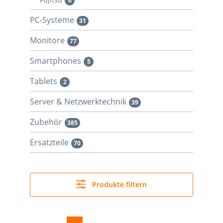
6
PC-Systeme
31
Monitore
77
Smartphones
5
Tablets
2
Server & Netzwerktechnik
39
Zubehör
385
Ersatzteile
70
Produkte filtern