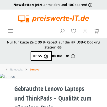
Newsletter:
Jetzt anmelden und 10€ sparen!
alt springen
Ware
Nur für kurze Zeit: 30 % Rabatt auf die HP USB-C Docking
Station G5!
HPG5
0
h
0
m
0
s
Notebooks
Lenovo
Gebrauchte Lenovo Laptops
und ThinkPads – Qualität zum