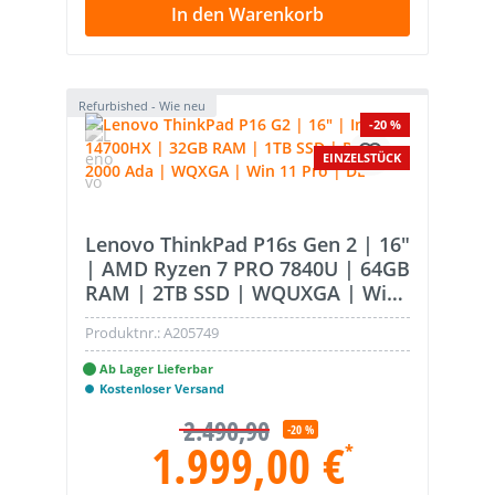
In den Warenkorb
Refurbished - Wie neu
-20 %
EINZELSTÜCK
Lenovo ThinkPad P16s Gen 2 | 16"
| AMD Ryzen 7 PRO 7840U | 64GB
RAM | 2TB SSD | WQUXGA | Win
11 Pro | DE
Produktnr.:
A205749
Ab Lager Lieferbar
Kostenloser Versand
2.490,90
-20 %
1.999,00 €
*