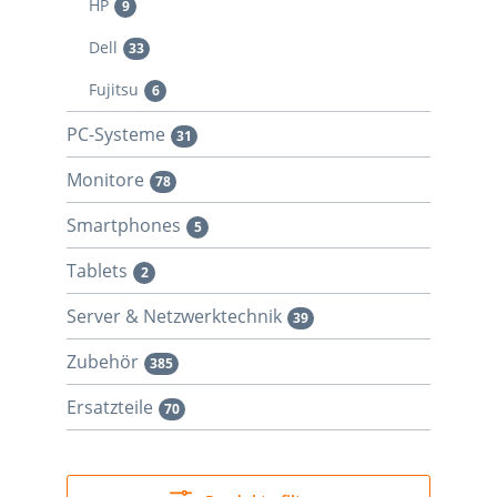
HP
9
Dell
33
Fujitsu
6
PC-Systeme
31
Monitore
78
Smartphones
5
Tablets
2
Server & Netzwerktechnik
39
Zubehör
385
Ersatzteile
70