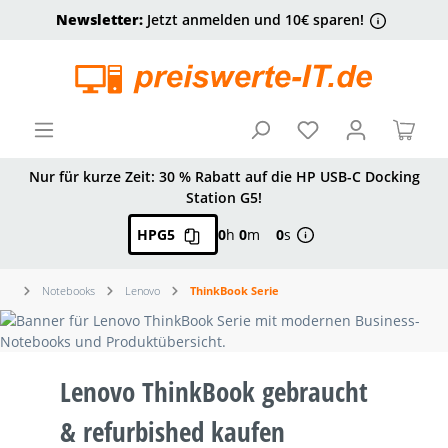
Newsletter:
Jetzt anmelden und 10€ sparen!
alt springen
Ware
Nur für kurze Zeit: 30 % Rabatt auf die HP USB-C Docking
Station G5!
HPG5
0
h
0
m
0
s
Notebooks
Lenovo
ThinkBook Serie
Lenovo ThinkBook gebraucht
& refurbished kaufen