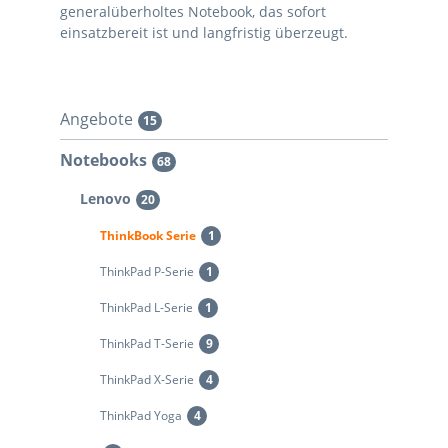
generalüberholtes Notebook, das sofort
einsatzbereit ist und langfristig überzeugt.
Angebote
15
Notebooks
68
Lenovo
20
ThinkBook Serie
1
ThinkPad P-Serie
1
ThinkPad L-Serie
1
ThinkPad T-Serie
9
ThinkPad X-Serie
4
ThinkPad Yoga
4