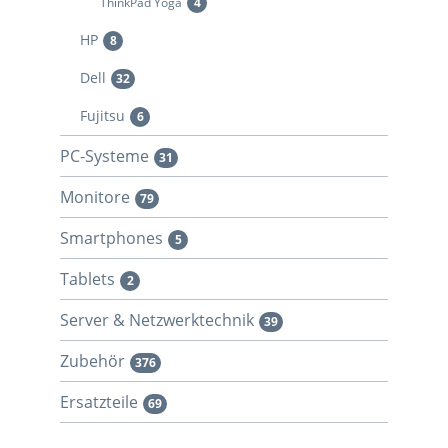
ThinkPad Yoga
4
HP
8
Dell
32
Fujitsu
6
PC-Systeme
31
Monitore
79
Smartphones
5
Tablets
2
Server & Netzwerktechnik
39
Zubehör
376
Ersatzteile
69