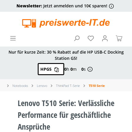
Newsletter:
Jetzt anmelden und 10€ sparen!
alt springen
Ware
Nur für kurze Zeit: 30 % Rabatt auf die HP USB-C Docking
Station G5!
HPG5
0
h
0
m
0
s
Notebooks
Lenovo
ThinkPad T-Serie
T510 Serie
Lenovo T510 Serie: Verlässliche
Performance für geschäftliche
Ansprüche