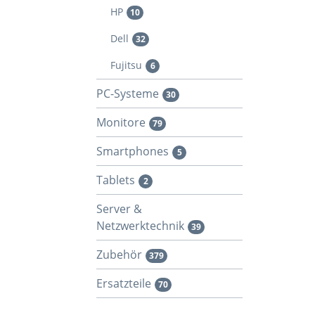
HP
10
Dell
32
Fujitsu
6
PC-Systeme
30
Monitore
79
Smartphones
5
Tablets
2
Server &
Netzwerktechnik
39
Zubehör
379
Ersatzteile
70