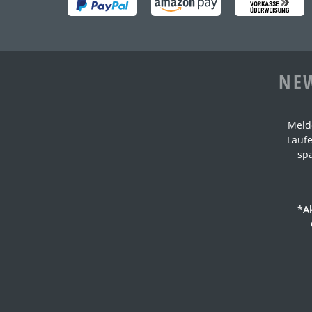
NEW
Meld
Laufe
sp
*A