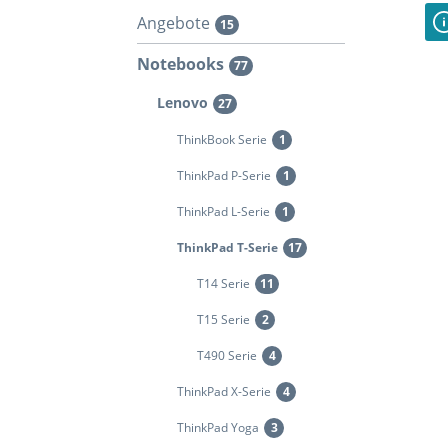
Angebote
15
Notebooks
77
Lenovo
27
ThinkBook Serie
1
ThinkPad P-Serie
1
ThinkPad L-Serie
1
ThinkPad T-Serie
17
T14 Serie
11
T15 Serie
2
T490 Serie
4
ThinkPad X-Serie
4
ThinkPad Yoga
3