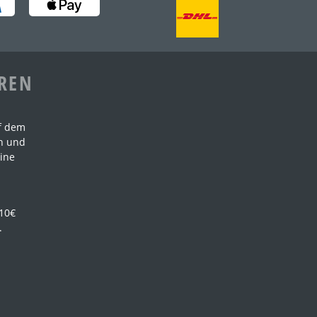
AREN
f dem
en und
ine
 10€
.