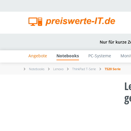
springen
Zur Hauptnavigation springen
Nur für kurze Z
Angebote
Notebooks
PC-Systeme
Moni
Notebooks
Lenovo
ThinkPad T-Serie
T520 Serie
L
g