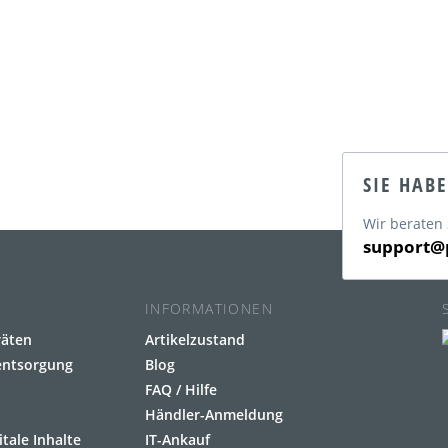
SIE HAB
Wir beraten 
support@p
INFORMATIONEN
räten
Artikelzustand
eentsorgung
Blog
FAQ / Hilfe
Händler-Anmeldung
itale Inhalte
IT-Ankauf